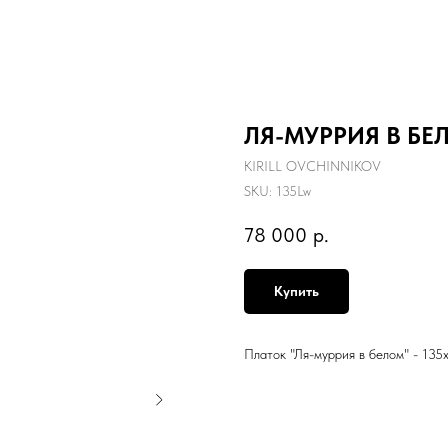
ЛЯ-МУРРИЯ В БЕ
KIRILL OVCHINNIKOV
SKU:
135Lw
78 000
р.
Купить
Платок "Ля-муррия в белом" - 135